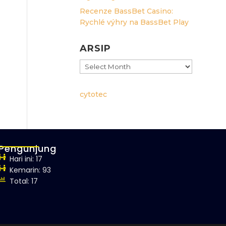
Recenze BassBet Casino:
Rychlé výhry na BassBet Play
ARSIP
cytotec
Pengunjung
Hari ini: 17
Kemarin: 93
Total: 17