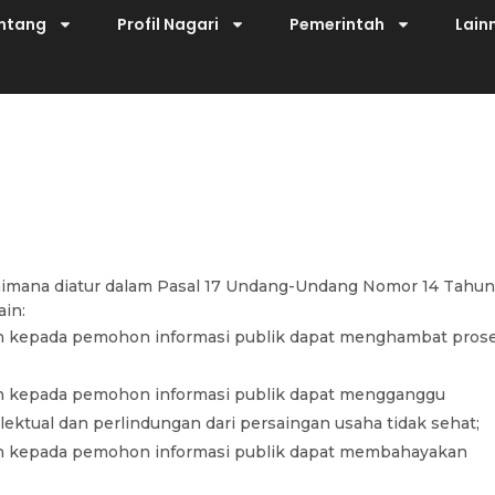
ntang
Profil Nagari
Pemerintah
Lain
gaimana diatur dalam Pasal 17 Undang-Undang Nomor 14 Tahu
ain:
kan kepada pemohon informasi publik dapat menghambat pros
kan kepada pemohon informasi publik dapat mengganggu
ektual dan perlindungan dari persaingan usaha tidak sehat;
ikan kepada pemohon informasi publik dapat membahayakan