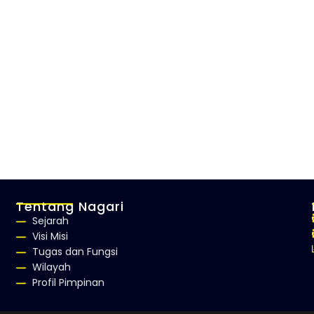
Tentang Nagari
Sejarah
Visi Misi
Tugas dan Fungsi
Wilayah
Profil Pimpinan