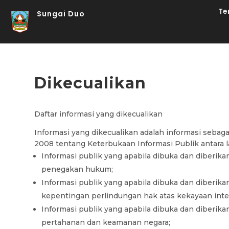
Te
Sungai Duo
Dikecualikan
Daftar informasi yang dikecualikan
Informasi yang dikecualikan adalah informasi seba
2008 tentang Keterbukaan Informasi Publik antara l
Informasi publik yang apabila dibuka dan diberi
penegakan hukum;
Informasi publik yang apabila dibuka dan diberi
kepentingan perlindungan hak atas kekayaan intel
Informasi publik yang apabila dibuka dan diber
pertahanan dan keamanan negara;